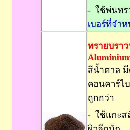
-
ใช้พ่นท
เบอร์ที่จำ
ทรายบราวน์
Aluminium
สีน้ำตาล ม
คอนคาร์ไบด
ถูกกว่า
-
ใช้แกะส
ผิวลึกนัก