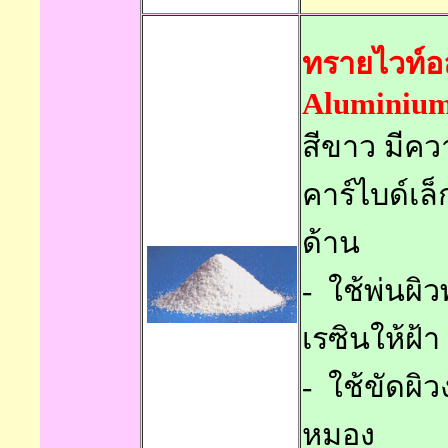
ทรายไวท์อล
Aluminium
สีขาว
มีคว
คาร์ไบด์เล
ด้าน
-
ใช้พ่นผิ
เรซินให้ฝ้า
-
ใช้ขัดผิว
หมอง